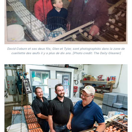
David Coburn et ses deux fils, Glen et Tyler, sont photographiés dans la zone de
cueillette des œufs il y a plus de dix ans. [Photo credit: The Daily Gleaner]