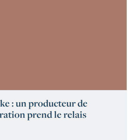
e : un producteur de
ation prend le relais