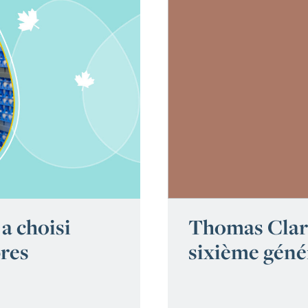
a choisi
Thomas Clark
pres
sixième génér