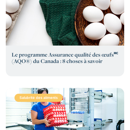
Le programme Assurance qualité des œufs🅪
(AQO®) du Canada : 8 choses à savoir
Salubrité des aliments
: