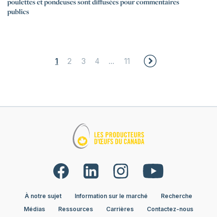
poulettes et pondeuses sont diffusées pour commentaires
publics
Posts pagination
1
2
3
4
…
11
À notre sujet
Information sur le marché
Recherche
Médias
Ressources
Carrières
Contactez-nous