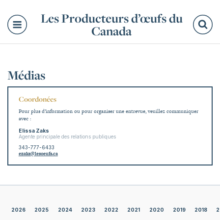
Les Producteurs d’œufs du
Canada
Re
Médias
Coordonées
Pour plus d’information ou pour organiser une entrevue, veuillez communiquer
avec :
Elissa Zaks
Agente principale des relations publiques
343-777-6433
ezaks@lesoeufs.ca
2026
2025
2024
2023
2022
2021
2020
2019
2018
2