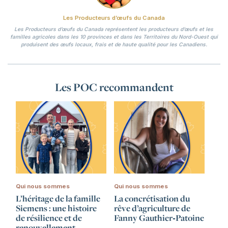
Les Producteurs d’œufs du Canada
Les Producteurs d’œufs du Canada représentent les producteurs d’œufs et les
familles agricoles dans les 10 provinces et dans les Territoires du Nord-Ouest qui
produisent des œufs locaux, frais et de haute qualité pour les Canadiens.
Les POC recommandent
Qui nous sommes
Qui nous sommes
L’héritage de la famille
La concrétisation du
Siemens : une histoire
rêve d’agriculture de
de résilience et de
Fanny Gauthier‑Patoine
renouvellement