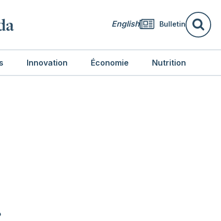
da
English
Bulletin
Re
s
Innovation
Économie
Nutrition
r