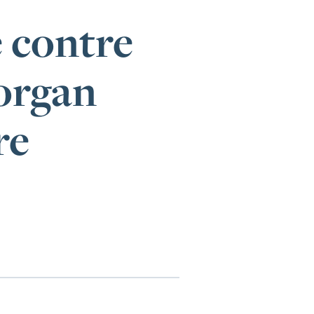
e contre
organ
re