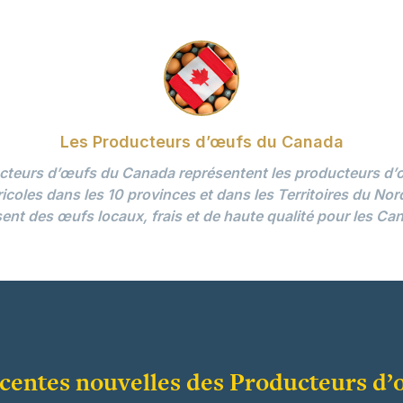
Les Producteurs d’œufs du Canada
cteurs d’œufs du Canada représentent les producteurs d’œ
ricoles dans les 10 provinces et dans les Territoires du No
ent des œufs locaux, frais et de haute qualité pour les Ca
écentes nouvelles des Producteurs d