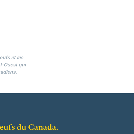
ufs et les
rd-Ouest qui
nadiens.
’œufs du Canada.