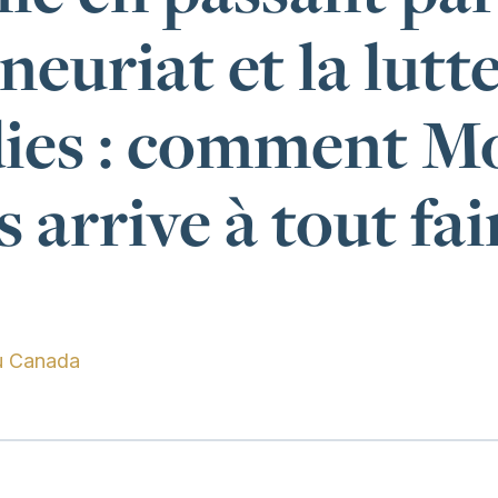
neuriat et la lutt
dies : comment M
arrive à tout fai
u Canada