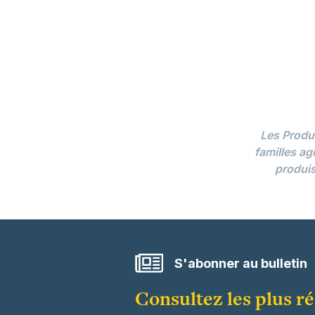
Les Produ
familles ag
produis
S'abonner au bulletin
Consultez les plus r