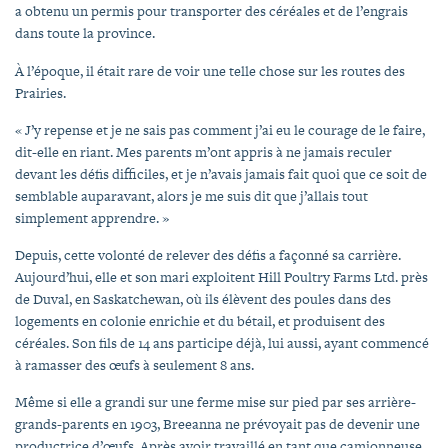
a obtenu un permis pour transporter des céréales et de l’engrais
dans toute la province.
À l’époque, il était rare de voir une telle chose sur les routes des
Prairies.
« J’y repense et je ne sais pas comment j’ai eu le courage de le faire,
dit-elle en riant. Mes parents m’ont appris à ne jamais reculer
devant les défis difficiles, et je n’avais jamais fait quoi que ce soit de
semblable auparavant, alors je me suis dit que j’allais tout
simplement apprendre. »
Depuis, cette volonté de relever des défis a façonné sa carrière.
Aujourd’hui, elle et son mari exploitent Hill Poultry Farms Ltd. près
de Duval, en Saskatchewan, où ils élèvent des poules dans des
logements en colonie enrichie et du bétail, et produisent des
céréales. Son fils de 14 ans participe déjà, lui aussi, ayant commencé
à ramasser des œufs à seulement 8 ans.
Même si elle a grandi sur une ferme mise sur pied par ses arrière-
grands-parents en 1903, Breeanna ne prévoyait pas de devenir une
productrice d’œufs. Après avoir travaillé en tant que camionneuse,