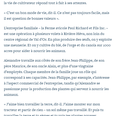
la vie de cultivateur répond tout à fait à ses attentes.
« C’est un bon mode de vie, dit-il. Ce n’est pas toujours facile, mais
il est question de bonnes valeurs ».
L’entreprise familiale – la Ferme avicole Paul Richard et Fils Inc. –
est une opération à plusieurs volets à Rivière-Héva, non loin du
centre régional de Val d’Or. En plus produire des œufs, on y exploite
une meunerie. Et on y cultive du blé, de l’orge et du canola sur 1000
acres pour aider à nourrir les animaux.
Alexandre travaille aux côtés de son frère Jean-Philippe, de son
père Maurice, de son oncle Alain, et plus d’une vingtaine
d’employés. Chaque membre de la famille joue un rôle qui
correspond à ses capacités. Jean-Philippe, par exemple, s’intéresse
à l’aspect commercial de l’entreprise, tandis qu’Alexandre se
passionne pour la production des plantes qui servent à nourrir les
animaux.
« J’aime bien travailler la terre, dit-il. J’aime monter sur mon
tracteur et partir de rien – un sol même pas travaillé. Et puis tu
travailles la terre et tu sèmes et tu vois tes plantes pousser.