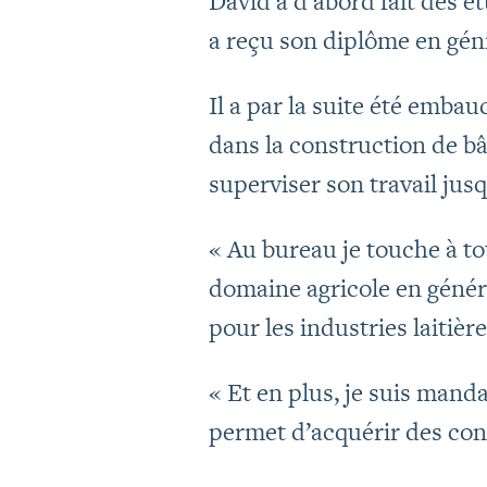
David a d’abord fait des é
a reçu son diplôme en gén
Il a par la suite été emb
dans la construction de bât
superviser son travail jus
« Au bureau je touche à to
domaine agricole en généra
pour les industries laitière
« Et en plus, je suis mand
permet d’acquérir des conn