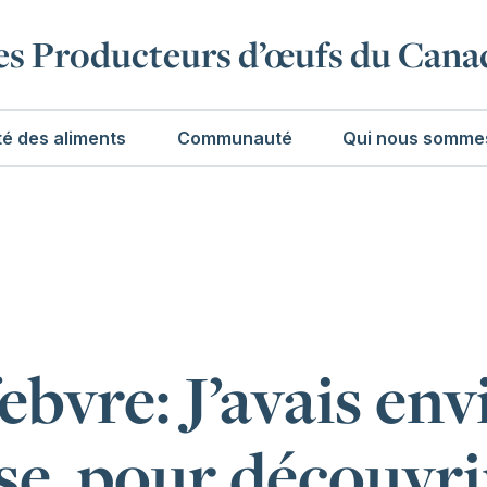
es Producteurs d’œufs du Cana
té des aliments
Communauté
Qui nous somme
bvre: J’avais env
se, pour découvri