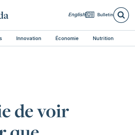
da
English
Bulletin
Re
s
Innovation
Économie
Nutrition
ie de voir
r que