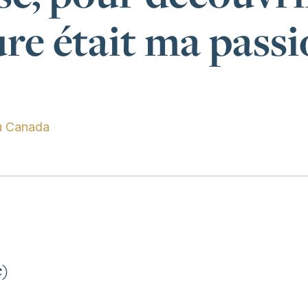
ure était ma pass
u Canada
c)