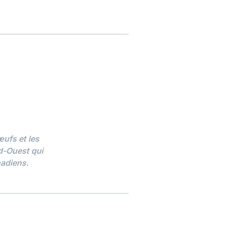
ufs et les
rd-Ouest qui
nadiens.