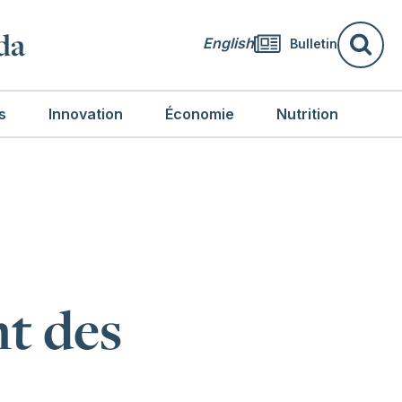
da
English
Bulletin
Re
s
Innovation
Économie
Nutrition
nt des