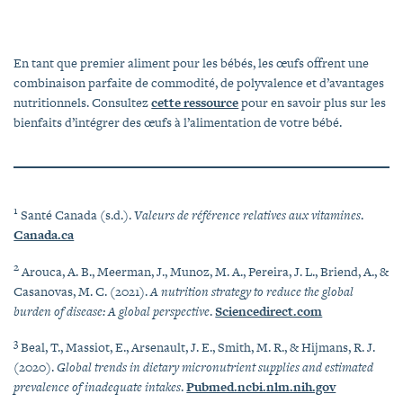
En tant que premier aliment pour les bébés, les œufs offrent une
combinaison parfaite de commodité, de polyvalence et d’avantages
nutritionnels. Consultez
cette ressource
pour en savoir plus sur les
bienfaits d’intégrer des œufs à l’alimentation de votre bébé.
1
Santé Canada (s.d.).
Valeurs de référence relatives aux vitamines
.
Canada.ca
2
Arouca, A. B., Meerman, J., Munoz, M. A., Pereira, J. L., Briend, A., &
Casanovas, M. C. (2021).
A nutrition strategy to reduce the global
burden of disease: A global perspective
.
Sciencedirect.com
3
Beal, T., Massiot, E., Arsenault, J. E., Smith, M. R., & Hijmans, R. J.
(2020).
Global trends in dietary micronutrient supplies and estimated
prevalence of inadequate intakes
.
Pubmed.ncbi.nlm.nih.gov