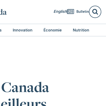
da
English
Bulletin
Re
s
Innovation
Économie
Nutrition
u Canada
eilleurs