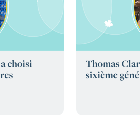
a choisi
Thomas Clark
pres
sixième génér