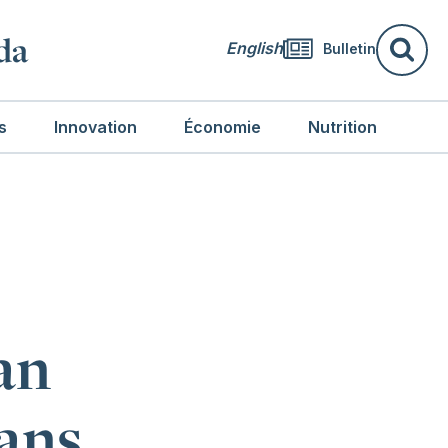
da
English
Bulletin
Re
s
Innovation
Économie
Nutrition
an
dans