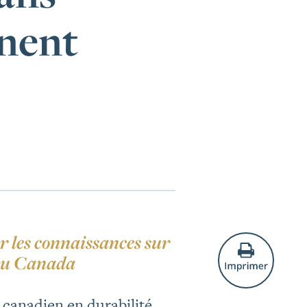
nnent
r les connaissances sur
s au Canada
 canadien en durabilité,