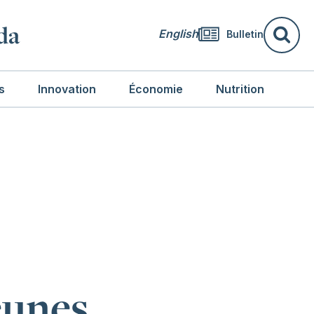
da
English
Bulletin
Re
s
Innovation
Économie
Nutrition
eunes