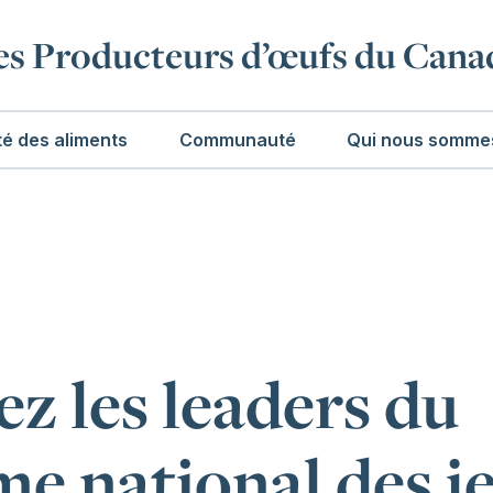
es Producteurs d’œufs du Cana
té des aliments
Communauté
Qui nous somme
z les leaders du
e national des j