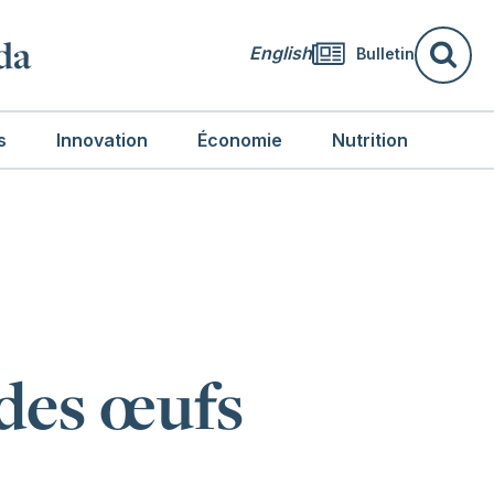
da
English
Bulletin
Re
s
Innovation
Économie
Nutrition
 des œufs